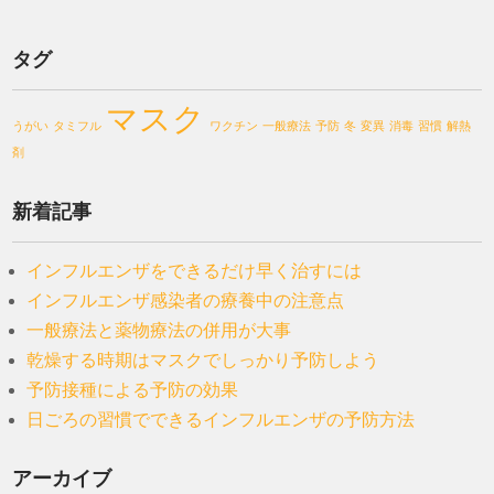
タグ
マスク
うがい
タミフル
ワクチン
一般療法
予防
冬
変異
消毒
習慣
解熱
剤
新着記事
インフルエンザをできるだけ早く治すには
インフルエンザ感染者の療養中の注意点
一般療法と薬物療法の併用が大事
乾燥する時期はマスクでしっかり予防しよう
予防接種による予防の効果
日ごろの習慣でできるインフルエンザの予防方法
アーカイブ