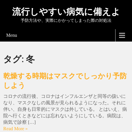
流行しやすい病気に備えよ
予防方法や、実際にかかってしまった際の対処法
Menu
タグ:
冬
乾燥する時期はマスクでしっかり予防
しよう
コロナの流行後、コロナはインフルエンザと同等の扱いに
なり、マスクなしの風景が見られるようになった。それに
伴い、自身も日常的にマスクは外している。 とはいえ、病
院へ行くときなどには忘れないようにしている。病院は、
病気で診察 […]
Read More »