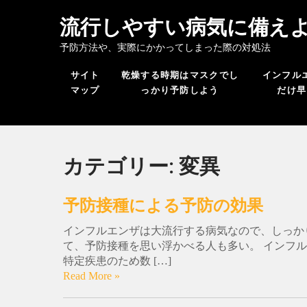
流行しやすい病気に備え
予防方法や、実際にかかってしまった際の対処法
サイト
乾燥する時期はマスクでし
インフル
マップ
っかり予防しよう
だけ早
カテゴリー:
変異
予防接種による予防の効果
インフルエンザは大流行する病気なので、しっか
て、予防接種を思い浮かべる人も多い。 インフ
特定疾患のため数 […]
Read More »