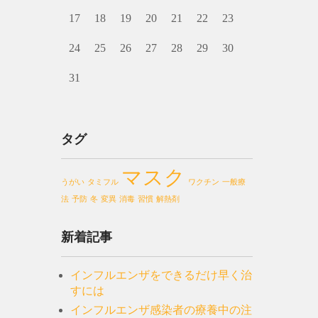
17
18
19
20
21
22
23
24
25
26
27
28
29
30
31
タグ
マスク
うがい
タミフル
ワクチン
一般療
法
予防
冬
変異
消毒
習慣
解熱剤
新着記事
インフルエンザをできるだけ早く治
すには
インフルエンザ感染者の療養中の注