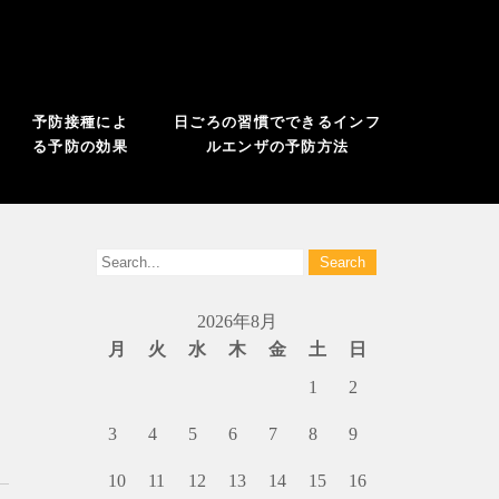
予防接種によ
日ごろの習慣でできるインフ
る予防の効果
ルエンザの予防方法
2026年8月
月
火
水
木
金
土
日
1
2
3
4
5
6
7
8
9
10
11
12
13
14
15
16