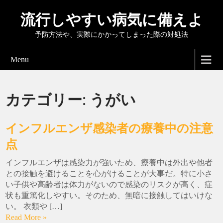
流行しやすい病気に備えよ
予防方法や、実際にかかってしまった際の対処法
Menu
カテゴリー:
うがい
インフルエンザ感染者の療養中の注意
点
インフルエンザは感染力が強いため、療養中は外出や他者
との接触を避けることを心がけることが大事だ。特に小さ
い子供や高齢者は体力がないので感染のリスクが高く、症
状も重篤化しやすい。そのため、無暗に接触してはいけな
い。 衣類や […]
Read More »