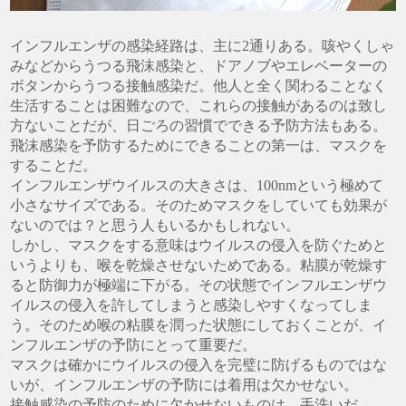
インフルエンザの感染経路は、主に2通りある。咳やくしゃ
みなどからうつる飛沫感染と、ドアノブやエレベーターの
ボタンからうつる接触感染だ。他人と全く関わることなく
生活することは困難なので、これらの接触があるのは致し
方ないことだが、日ごろの習慣でできる予防方法もある。
飛沫感染を予防するためにできることの第一は、マスクを
することだ。
インフルエンザウイルスの大きさは、100nmという極めて
小さなサイズである。そのためマスクをしていても効果が
ないのでは？と思う人もいるかもしれない。
しかし、マスクをする意味はウイルスの侵入を防ぐためと
いうよりも、喉を乾燥させないためである。粘膜が乾燥す
ると防御力が極端に下がる。その状態でインフルエンザウ
イルスの侵入を許してしまうと感染しやすくなってしま
う。そのため喉の粘膜を潤った状態にしておくことが、イ
ンフルエンザの予防にとって重要だ。
マスクは確かにウイルスの侵入を完璧に防げるものではな
いが、インフルエンザの予防には着用は欠かせない。
接触感染の予防のために欠かせないものは、手洗いだ。