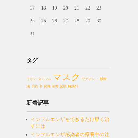
17
18
19
20
21
22
23
24
25
26
27
28
29
30
31
タグ
マスク
うがい
タミフル
ワクチン
一般療
法
予防
冬
変異
消毒
習慣
解熱剤
新着記事
インフルエンザをできるだけ早く治
すには
インフルエンザ感染者の療養中の注