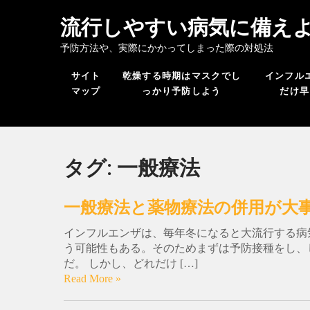
流行しやすい病気に備え
予防方法や、実際にかかってしまった際の対処法
サイト
乾燥する時期はマスクでし
インフル
マップ
っかり予防しよう
だけ早
タグ:
一般療法
一般療法と薬物療法の併用が大
インフルエンザは、毎年冬になると大流行する病
う可能性もある。そのためまずは予防接種をし、
だ。 しかし、どれだけ […]
Read More »