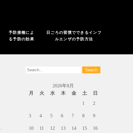
予防接種によ
日ごろの習慣でできるインフ
る予防の効果
ルエンザの予防方法
2026年8月
月
火
水
木
金
土
日
1
2
3
4
5
6
7
8
9
10
11
12
13
14
15
16