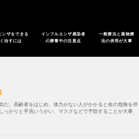
よ
エンザをできる
インフルエンザ感染者
一般療法と薬物療
く治すには
の療養中の注意点
法の併用が大事
事
気だ。高齢者をはじめ、体力がない人がかかると命の危険を伴
しっかりと手洗いうがい、マスクなどで予防することが大事