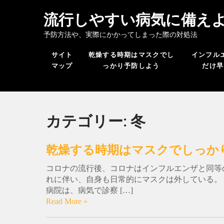
流行しやすい病気に備え
予防方法や、実際にかかってしまった際の対処法
サイト
乾燥する時期はマスクでし
インフル
マップ
っかり予防しよう
だけ早
カテゴリー:
冬
乾燥する時期はマスクでしっか
コロナの流行後、コロナはインフルエンザと同等
れに伴い、自身も日常的にマスクは外している。
病院は、病気で診察 […]
Read More »