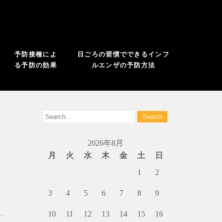
予防接種によ
日ごろの習慣でできるインフ
る予防の効果
ルエンザの予防方法
2026年8月
月
火
水
木
金
土
日
1
2
3
4
5
6
7
8
9
10
11
12
13
14
15
16