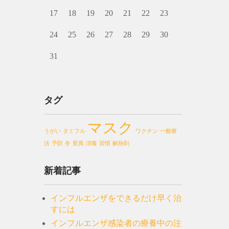
17
18
19
20
21
22
23
24
25
26
27
28
29
30
31
タグ
マスク
うがい
タミフル
ワクチン
一般療
法
予防
冬
変異
消毒
習慣
解熱剤
新着記事
インフルエンザをできるだけ早く治
すには
インフルエンザ感染者の療養中の注