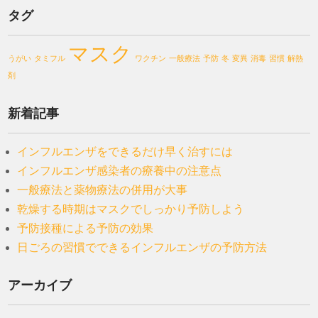
タグ
マスク
うがい
タミフル
ワクチン
一般療法
予防
冬
変異
消毒
習慣
解熱
剤
新着記事
インフルエンザをできるだけ早く治すには
インフルエンザ感染者の療養中の注意点
一般療法と薬物療法の併用が大事
乾燥する時期はマスクでしっかり予防しよう
予防接種による予防の効果
日ごろの習慣でできるインフルエンザの予防方法
アーカイブ